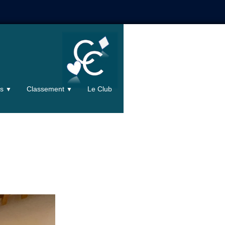
ts
Classement
Le Club
▼
▼