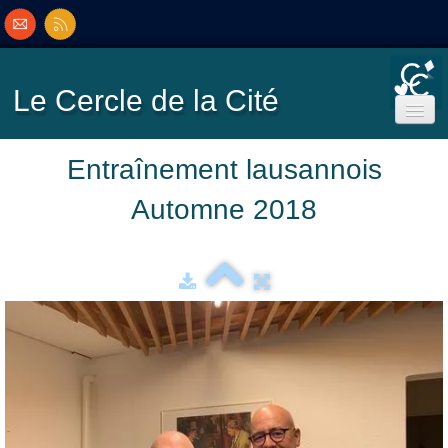
Le Cercle
de la Cité
Accueil
Entraînement lausannois
Automne 2018
Ecole de Bridge
Inscriptions/Programme
Résultats
▼
Classement
▼