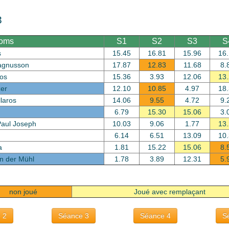
3
oms
S1
S2
S3
S
s
15.45
16.81
15.96
16
agnusson
17.87
12.83
11.68
8.
ros
15.36
3.93
12.06
13
zer
12.10
10.85
4.97
18
llaros
14.06
9.55
4.72
9.
6.79
15.30
15.06
3.
Paul Joseph
10.03
9.06
1.77
13
6.14
6.51
13.09
10
a
1.81
15.22
15.06
8.
on der Mühl
1.78
3.89
12.31
5.
non joué
Joué avec remplaçant
 2
Séance 3
Séance 4
S