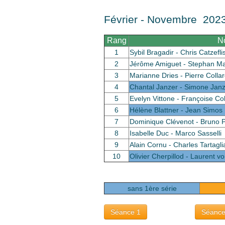
Février - Novembre 202
Rang
N
1
Sybil Bragadir - Chris Catzefli
2
Jérôme Amiguet - Stephan M
3
Marianne Dries - Pierre Colla
4
Chantal Janzer - Simone Jan
5
Evelyn Vittone - Françoise Co
6
Hélène Blattner - Jean Simos
7
Dominique Clévenot - Bruno 
8
Isabelle Duc - Marco Sasselli
9
Alain Cornu - Charles Tartagli
10
Olivier Cherpillod - Laurent v
sans 1ère série
Séance 1
Séance