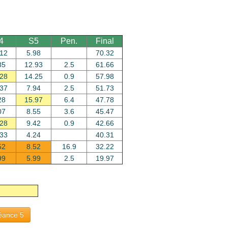
4
S5
Pen.
Final
.12
5.98
70.32
85
12.93
2.5
61.66
.28
14.25
0.9
57.98
.37
7.94
2.5
51.73
28
15.97
6.4
47.78
07
8.55
3.6
45.47
.28
9.42
0.9
42.66
.33
4.24
40.31
52
8.52
16.9
32.22
99
5.99
2.5
19.97
éance 5