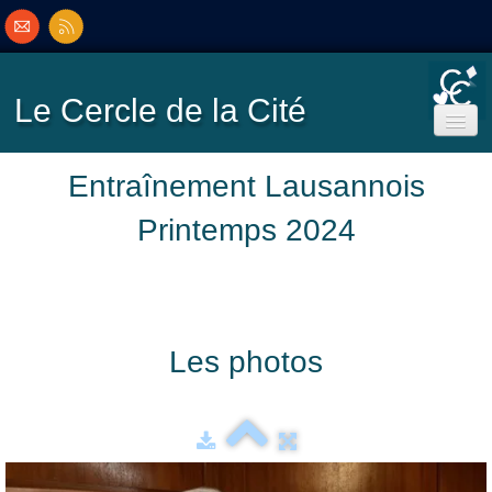
Le Cercle
de la Cité
Accueil
Entraînement Lausannois
Printemps 2024
Ecole de Bridge
Inscriptions/Programme
Les photos
Résultats
▼
Classement
▼