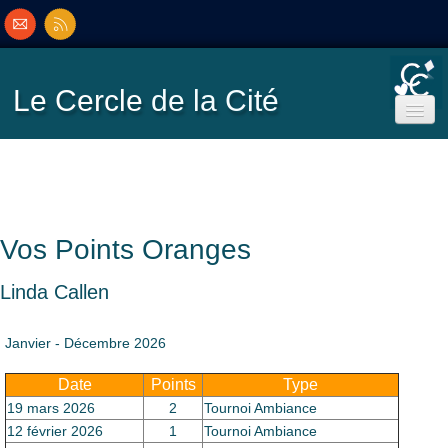
Le Cercle
de la Cité
Accueil
Ecole de Bridge
Vos Points Oranges
Inscriptions/Programme
Linda Callen
Résultats
▼
Janvier - Décembre 2026
Date
Points
Type
Classement
▼
19 mars 2026
2
Tournoi Ambiance
12 février 2026
1
Tournoi Ambiance