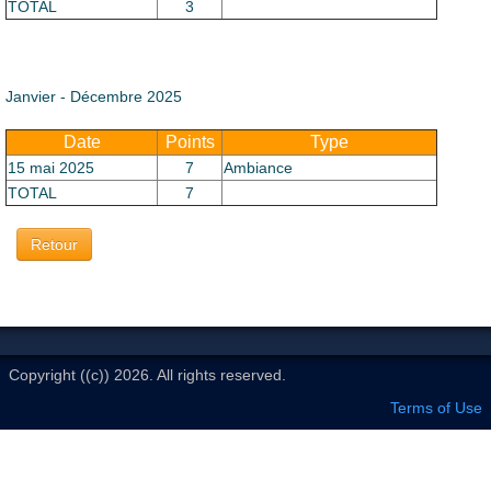
Le Club
TOTAL
3
Janvier - Décembre 2025
Date
Points
Type
15 mai 2025
7
Ambiance
TOTAL
7
Retour
Copyright ((c)) 2026. All rights reserved.
Terms of Use