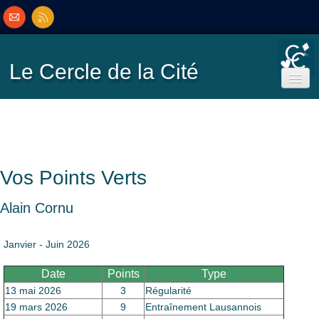
Le Cercle
de la Cité
Accueil
Ecole de Bridge
Vos Points Verts
Inscriptions/Programme
Alain Cornu
Résultats
▼
Janvier - Juin 2026
Date
Points
Type
Classement
▼
13 mai 2026
3
Régularité
19 mars 2026
9
Entraînement Lausannois