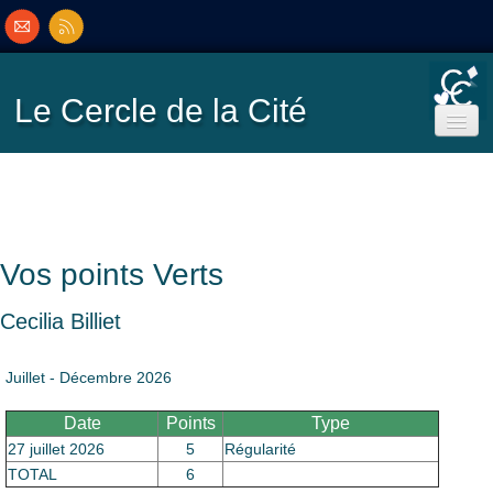
Le Cercle
de la Cité
Accueil
Ecole de Bridge
Vos points Verts
Inscriptions/Programme
Cecilia Billiet
Résultats
▼
Juillet - Décembre 2026
Date
Points
Type
Classement
▼
27 juillet 2026
5
Régularité
TOTAL
6