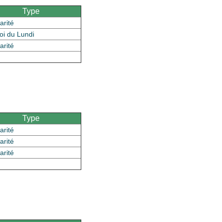
Type
arité
oi du Lundi
arité
Type
arité
arité
arité