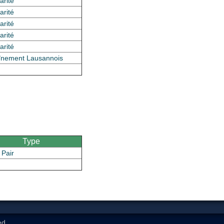
arité
arité
arité
arité
arité
înement Lausannois
Type
 Pair
ed.