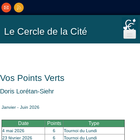
Le Cercle
de la Cité
Accueil
Ecole de Bridge
Vos Points Verts
Inscriptions/Programme
Doris Lorétan-Siehr
Résultats
▼
Janvier - Juin 2026
Classement
▼
Date
Points
Type
4 mai 2026
6
Tournoi du Lundi
23 février 2026
6
Tournoi du Lundi