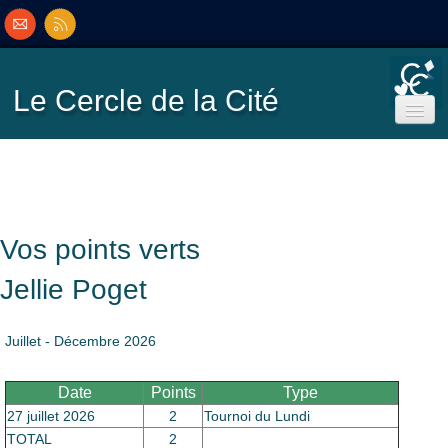
Le Cercle
de la Cité
Accueil
Ecole de Bridge
Vos points verts
Inscriptions/Programme
Jellie Poget
Résultats
▼
Juillet - Décembre 2026
Classement
Date
▼
Points
Type
27 juillet 2026
2
Tournoi du Lundi
TOTAL
2