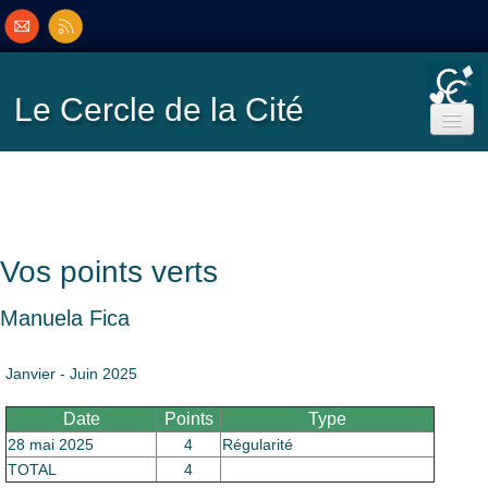
Le Cercle
de la Cité
Accueil
Ecole de Bridge
Vos points verts
Inscriptions/Programme
Manuela Fica
Résultats
▼
Janvier - Juin 2025
Date
Points
Type
Classement
▼
28 mai 2025
4
Régularité
TOTAL
4