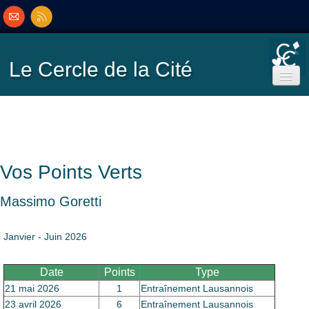
Le Cercle
de la Cité
Accueil
Ecole de Bridge
Vos Points Verts
Inscriptions/Programme
Massimo Goretti
Résultats
▼
Janvier - Juin 2026
Classement
▼
Date
Points
Type
21 mai 2026
1
Entraînement Lausannois
23 avril 2026
6
Entraînement Lausannois