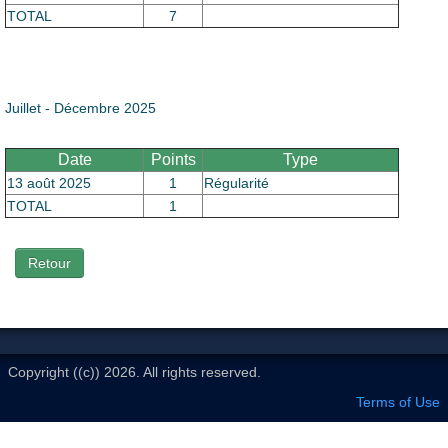
Le Club
TOTAL
7
Juillet - Décembre 2025
Date
Points
Type
13 août 2025
1
Régularité
TOTAL
1
Retour
Copyright ((c)) 2026. All rights reserved.
Terms of Use