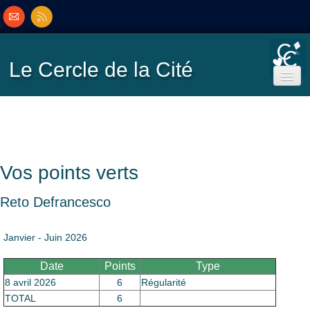
Le Cercle
de la Cité
Accueil
Ecole de Bridge
Vos points verts
Inscriptions/Programme
Reto Defrancesco
Résultats
▼
Janvier - Juin 2026
Date
Points
Type
Classement
▼
8 avril 2026
6
Régularité
TOTAL
6