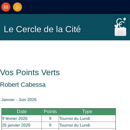
Le Cercle
de la Cité
Accueil
Ecole de Bridge
Vos Points Verts
Inscriptions/Programme
Robert Cabessa
Résultats
▼
Janvier - Juin 2026
Date
Points
Type
Classement
▼
9 février 2026
9
Tournoi du Lundi
26 janvier 2026
9
Tournoi du Lundi