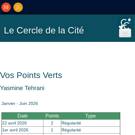
Le Cercle
de la Cité
Accueil
Ecole de Bridge
Vos Points Verts
Inscriptions/Programme
Yasmine Tehrani
Résultats
▼
Janvier - Juin 2026
Date
Points
Type
Classement
▼
22 avril 2026
2
Régularité
1er avril 2026
1
Régularité