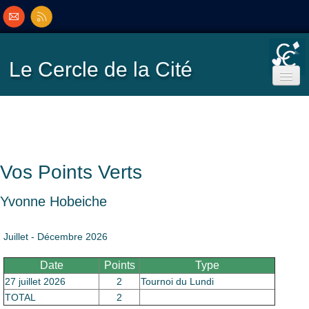
Le Cercle
de la Cité
Accueil
Ecole de Bridge
Vos Points Verts
Inscriptions/Programme
Yvonne Hobeiche
Résultats
▼
Juillet - Décembre 2026
Date
Points
Type
Classement
▼
27 juillet 2026
2
Tournoi du Lundi
TOTAL
2