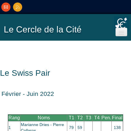
Le Cercle
de la Cité
Accueil
Ecole de Bridge
Le Swiss Pair
Inscriptions/Programme
Février - Juin 2022
Résultats
▼
Classement
▼
Rang
Noms
T1
T2
T3
T4
Pen.
Final
Marianne Dries - Pierre
1
79
59
138
Collaros