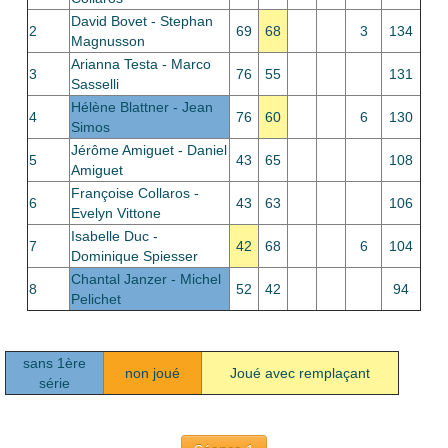
Le Club
David Bovet - Stephan
2
69
68
3
134
Magnusson
Arianna Testa - Marco
3
76
55
131
Sasselli
Hélène Blattner - Jean
4
76
60
6
130
Simos
Jérôme Amiguet - Daniel
5
43
65
108
Amiguet
Françoise Collaros -
6
43
63
106
Evelyn Vittone
Isabelle Duc -
7
42
68
6
104
Dominique Spiesser
Chantal Janzer - Michel
8
52
42
94
Pelichet
sans 1ère
non joué
Joué avec remplaçant
série