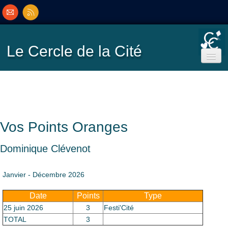
Le Cercle
de la Cité
Accueil
Ecole de Bridge
Vos Points Oranges
Inscriptions/Programme
Dominique Clévenot
Résultats
▼
Janvier - Décembre 2026
Date
Points
Type
Classement
▼
25 juin 2026
3
Festi'Cité
TOTAL
3