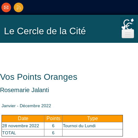
Le Cercle
de la Cité
Accueil
Ecole de Bridge
Vos Points Oranges
Inscriptions/Programme
Rosemarie Jalanti
Résultats
▼
Janvier - Décembre 2022
Date
Points
Type
Classement
▼
28 novembre 2022
6
Tournoi du Lundi
TOTAL
6