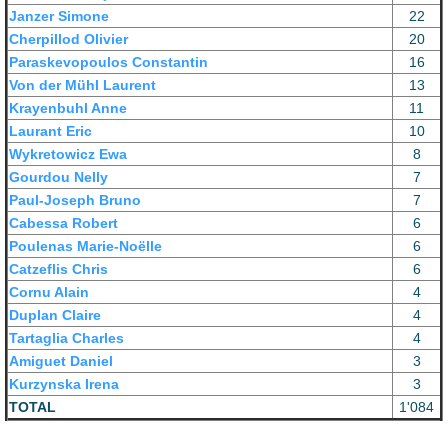
Janzer Simone
22
Cherpillod Olivier
20
Paraskevopoulos Constantin
16
Von der Mühl Laurent
13
Krayenbuhl Anne
11
Laurant Eric
10
Wykretowicz Ewa
8
Gourdou Nelly
7
Paul-Joseph Bruno
7
Cabessa Robert
6
Poulenas Marie-Noëlle
6
Catzeflis Chris
6
Cornu Alain
4
Duplan Claire
4
Tartaglia Charles
4
Amiguet Daniel
3
Kurzynska Irena
3
TOTAL
1'084