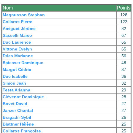
Le Club
Nom
Points
Magnusson Stephan
128
Collaros Pierre
122
Amiguet Jérôme
82
Sasselli Marco
67
Duc Laurence
65
Vittone Evelyn
65
Dries Marianne
56
Spiesser Dominique
48
Margot Cédric
37
Duc Isabelle
36
Simos Jean
32
Testa Arianna
29
Clévenot Dominique
28
Bovet David
27
Janzer Chantal
27
Bragadir Sybil
26
Blattner Hélène
25
Collaros Françoise
25